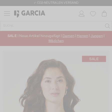
✓ CO2-NEUTRALEN VERSAND
SALE
| Neue Artikel hinzugefügt |
Damen
|
Herren
|
Jungen
|
Mädchen