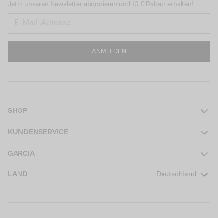
Jetzt unseren Newsletter abonnieren und 10 € Rabatt erhalten!
ANMELDEN
SHOP
Damen
KUNDENSERVICE
Herren
Kontakt
GARCIA
Mädchen Teens
FAQ
Über uns
LAND
Deutschland
Jungen Teens
Aktionsbedingungen
Garcia Stories
Mädchen Kids
Versand
Our Responsible Journey
Jungen Kids
Rücksendung