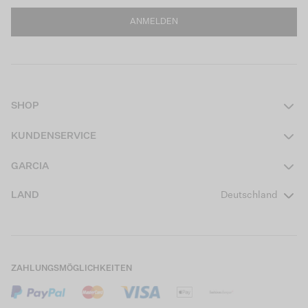
ANMELDEN
SHOP
Damen
KUNDENSERVICE
Herren
Kontakt
GARCIA
Mädchen Teens
FAQ
Über uns
LAND
Deutschland
Jungen Teens
Aktionsbedingungen
Garcia Stories
Mädchen Kids
Versand
Our Responsible Journey
Jungen Kids
Rücksendung
Store Locator
ZAHLUNGSMÖGLICHKEITEN
Sale
Cookies
Careers
Mein Konto