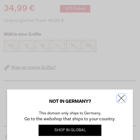
34,99 €
30% Rabatt
Ursprünglicher Preis: 49,99 €
Wähle eine Größe
XS
S
M
L
XL
XXL
Was ist meine Größe?
Kostenloser Versand ab 50 €
NOT IN GERMANY?
Lieferzeit 3-4 Arbeitstagen
Einfache Rückgabe innerhalb von 30 Tagen
This domain only ships to Germany.
Go to the webshop that ships to your country.
SHOP IN
GLOBAL
Produktdetails