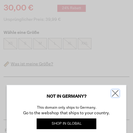
30,00 €
24% Rabatt
Ursprünglicher Preis: 39,99 €
Wähle eine Größe
XS
S
M
L
XL
XXL
Was ist meine Größe?
Kostenloser Versand ab 50 €
NOT IN GERMANY?
Lieferzeit 3-4 Arbeitstagen
Einfache Rückgabe innerhalb von 30 Tagen
This domain only ships to Germany.
Go to the webshop that ships to your country.
SHOP IN
GLOBAL
Produktdetails