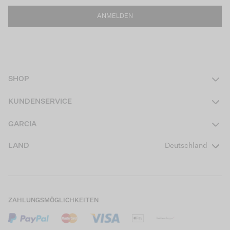
ANMELDEN
SHOP
Damen
KUNDENSERVICE
Herren
Kontakt
GARCIA
Mädchen Teens
FAQ
Über uns
LAND
Deutschland
Jungen Teens
Aktionsbedingungen
Garcia Stories
Mädchen Kids
Versand
Our Responsible Journey
Jungen Kids
Rücksendung
Store Locator
ZAHLUNGSMÖGLICHKEITEN
Sale
Cookies
Careers
Mein Konto