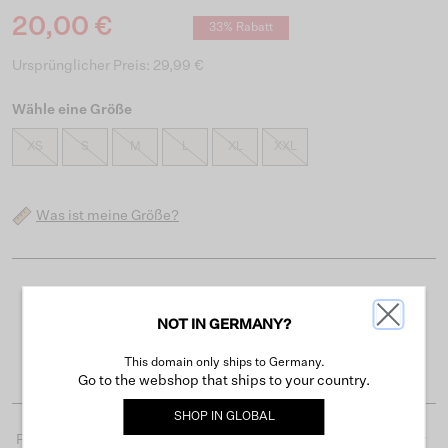
20,00 €
33% Rabatt
Ursprünglicher Preis: 29,99 €
Wähle eine Größe
XS
S
M
L
XL
XXL
Was ist meine Größe?
Kostenloser Versand ab 50 €
NOT IN GERMANY?
Lieferzeit 3-4 Arbeitstagen
Einfache Rückgabe innerhalb von 30 Tagen
This domain only ships to Germany.
Go to the webshop that ships to your country.
SHOP IN
GLOBAL
Produktdetails