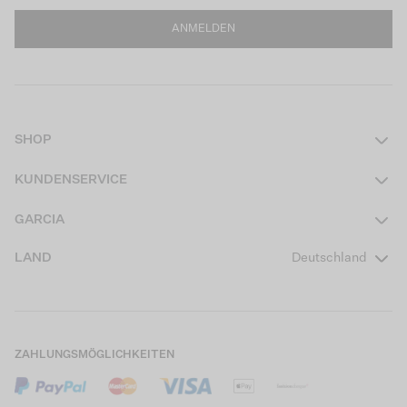
ANMELDEN
SHOP
Damen
KUNDENSERVICE
Herren
Kontakt
GARCIA
Mädchen Teens
FAQ
Über uns
LAND
Deutschland
Jungen Teens
Aktionsbedingungen
Garcia Stories
Mädchen Kids
Versand
Our Responsible Journey
Jungen Kids
Rücksendung
Store Locator
ZAHLUNGSMÖGLICHKEITEN
Sale
Cookies
Careers
Mein Konto