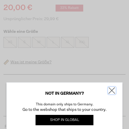
20,00 €
33% Rabatt
Ursprünglicher Preis: 29,99 €
Wähle eine Größe
XS
S
M
L
XL
XXL
Was ist meine Größe?
Kostenloser Versand ab 50 €
NOT IN GERMANY?
Lieferzeit 3-4 Arbeitstagen
Einfache Rückgabe innerhalb von 30 Tagen
This domain only ships to Germany.
Go to the webshop that ships to your country.
SHOP IN
GLOBAL
Produktdetails