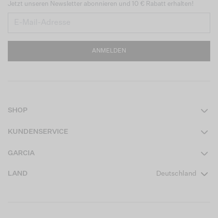
Jetzt unseren Newsletter abonnieren und 10 € Rabatt erhalten!
ANMELDEN
SHOP
Damen
KUNDENSERVICE
Herren
Kontakt
GARCIA
Mädchen Teens
FAQ
Über uns
LAND
Deutschland
Jungen Teens
Aktionsbedingungen
Garcia Stories
Mädchen Kids
Versand
Our Responsible Journey
Jungen Kids
Rücksendung