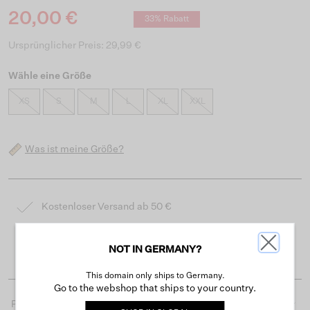
20,00 €
33% Rabatt
Ursprünglicher Preis: 29,99 €
Wähle eine Größe
XS
S
M
L
XL
XXL
Was ist meine Größe?
Kostenloser Versand ab 50 €
Lieferzeit 3-4 Arbeitstagen
NOT IN GERMANY?
Einfache Rückgabe innerhalb von 30 Tagen
This domain only ships to Germany.
Go to the webshop that ships to your country.
Produktdetails