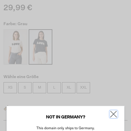
29,99 €
Farbe: Grau
Wähle eine Größe
XS
S
M
L
XL
XXL
Was ist meine Größe?
NOT IN GERMANY?
This domain only ships to Germany.