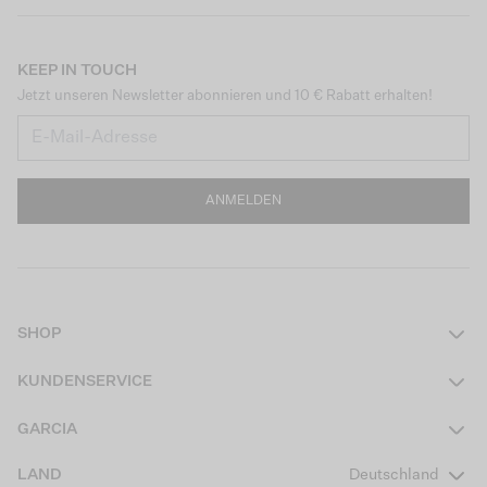
KEEP IN TOUCH
Jetzt unseren Newsletter abonnieren und 10 € Rabatt erhalten!
ANMELDEN
SHOP
Damen
KUNDENSERVICE
Herren
Kontakt
GARCIA
Mädchen Teens
FAQ
Über uns
LAND
Deutschland
Jungen Teens