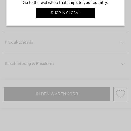
Kostenloser Versand ab 50 €
Go to the webshop that ships to your country.
Lieferzeit 3-4 Arbeitstagen
SHOP IN
GLOBAL
Einfache Rückgabe innerhalb von 30 Tagen
Produktdetails
Beschreibung & Passform
IN DEN WARENKORB