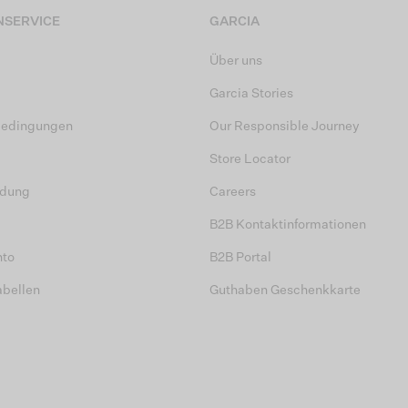
SERVICE
GARCIA
Über uns
Garcia Stories
bedingungen
Our Responsible Journey
Store Locator
dung
Careers
B2B Kontaktinformationen
nto
B2B Portal
abellen
Guthaben Geschenkkarte