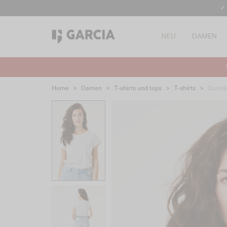
✓
NEU
DAMEN
Home
>
Damen
>
T-shirts und tops
>
T-shirts
>
Garcia