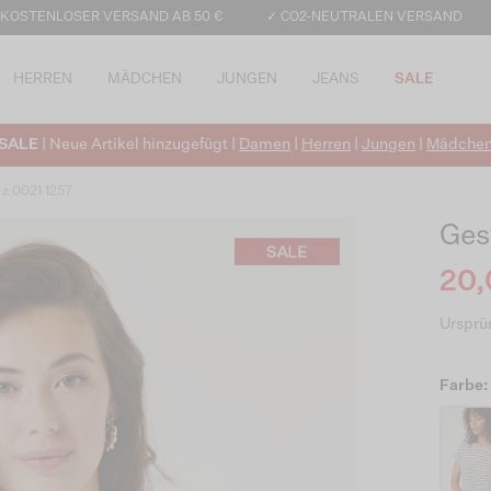
 KOSTENLOSER VERSAND AB 50 €
✓ CO2-NEUTRALEN VERSAND
HERREN
MÄDCHEN
JUNGEN
JEANS
SALE
SALE
| Neue Artikel hinzugefügt |
Damen
|
Herren
|
Jungen
|
Mädche
 z 0021 1257
Ges
20,
Ursprün
Farbe: