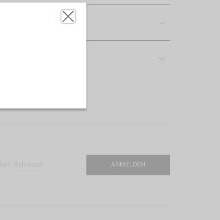
tdetails
reibung & Passform
ANMELDEN