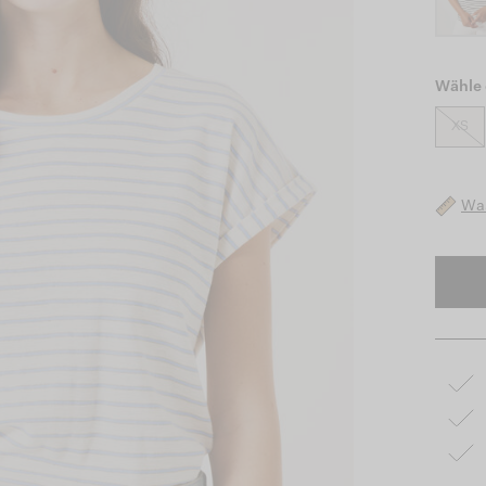
Wähle 
XS
Was