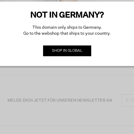
NOT IN GERMANY?
Produk
This domain only ships to Germany.
Go to the webshop that ships to your country.
Besch
SHOP IN
GLOBAL
MELDE DICH JETZT FÜR UNSEREN NEWSLETTER AN