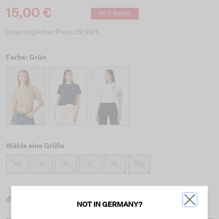
15,00 €
49% Rabatt
Ursprünglicher Preis: 29,99 €
Farbe: Grün
Wähle eine Größe
XS
S
M
L
XL
XXL
Was ist meine Größe?
NOT IN GERMANY?