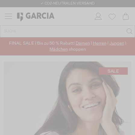
✓ CO2-NEUTRALEN VERSAND
FINAL SALE | Bis zu 50 % Rabatt!
Damen
|
Herren
|
Jungen
|
Mädchen
shoppen