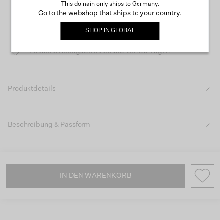
This domain only ships to Germany.
Go to the webshop that ships to your country.
Kostenloser Versand ab 50 €
SHOP IN
GLOBAL
Lieferzeit 3-4 Arbeitstagen
Einfache Rückgabe innerhalb von 30 Tagen
Produktdetails
Beschreibung & Passform
IN DEN WARENKORB