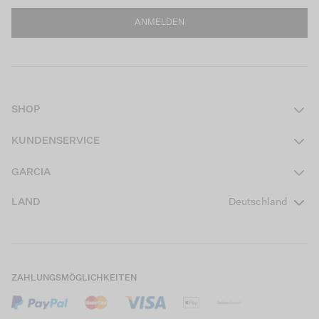
ANMELDEN
SHOP
Damen
KUNDENSERVICE
Herren
Kontakt
GARCIA
Mädchen Teens
FAQ
Über uns
LAND
Deutschland
Jungen Teens
Aktionsbedingungen
Garcia Stories
Mädchen Kids
Versand
Our Responsible Journey
Jungen Kids
Rücksendung
Store Locator
ZAHLUNGSMÖGLICHKEITEN
Sale
Cookies
Careers
Mein Konto