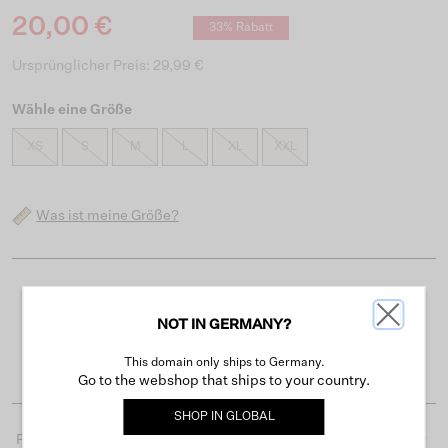
20,00 €
33% Rabatt
Ursprünglicher Preis: 29,99 €
Wähle eine Größe
XS
S
M
L
XL
XXL
Was ist meine Größe?
Kostenloser Versand ab 50 €
NOT IN GERMANY?
Lieferzeit 3-4 Arbeitstagen
Einfache Rückgabe innerhalb von 30 Tagen
This domain only ships to Germany.
Go to the webshop that ships to your country.
SHOP IN
GLOBAL
Produktdetails