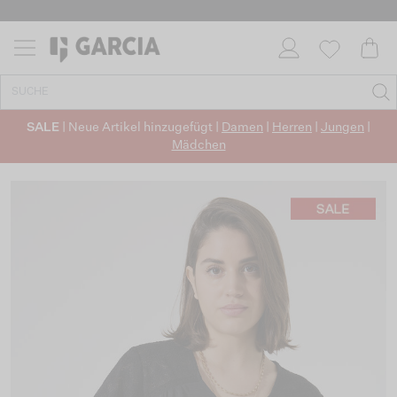
SALE
| Neue Artikel hinzugefügt |
Damen
|
Herren
|
Jungen
|
Mädchen