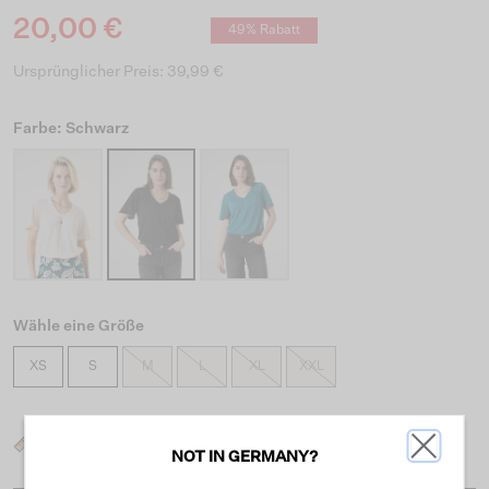
20,00 €
49% Rabatt
Ursprünglicher Preis: 39,99 €
Farbe: Schwarz
Wähle eine Größe
XS
S
M
L
XL
XXL
Was ist meine Größe?
NOT IN GERMANY?