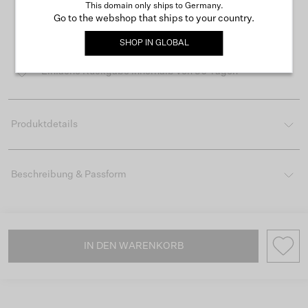
This domain only ships to Germany.
Go to the webshop that ships to your country.
Kostenloser Versand ab 50 €
SHOP IN
GLOBAL
Lieferzeit 3-4 Arbeitstagen
Einfache Rückgabe innerhalb von 30 Tagen
Produktdetails
Beschreibung & Passform
IN DEN WARENKORB