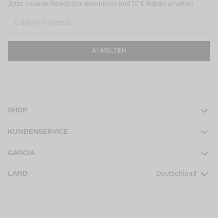
Jetzt unseren Newsletter abonnieren und 10 € Rabatt erhalten!
ANMELDEN
SHOP
Damen
KUNDENSERVICE
Herren
Kontakt
GARCIA
Mädchen Teens
FAQ
Über uns
LAND
Deutschland
Jungen Teens
Aktionsbedingungen
Garcia Stories
Mädchen Kids
Versand
Our Responsible Journey
Jungen Kids
Rücksendung