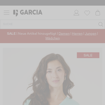
SALE
| Neue Artikel hinzugefügt |
Damen
|
Herren
|
Jungen
|
Mädchen