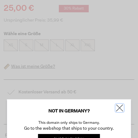
25,00 €
30% Rabatt
Ursprünglicher Preis: 35,99 €
Wähle eine Größe
XS
S
M
L
XL
XXL
Was ist meine Größe?
Kostenloser Versand ab 50 €
Lieferzeit 3-4 Arbeitstagen
NOT IN GERMANY?
Einfache Rückgabe innerhalb von 30 Tagen
This domain only ships to Germany.
Go to the webshop that ships to your country.
Produktdetails