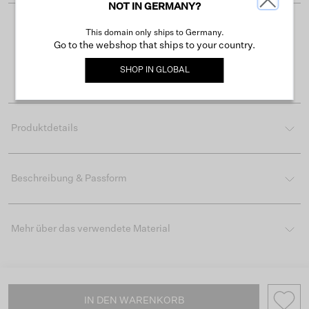
NOT IN GERMANY?
Kostenloser Versand ab 50 €
This domain only ships to Germany.
Go to the webshop that ships to your country.
Lieferzeit 3-4 Arbeitstagen
SHOP IN
GLOBAL
Einfache Rückgabe innerhalb von 30 Tagen
Produktdetails
Beschreibung & Passform
Mehr über das verwendete Material
IN DEN WARENKORB