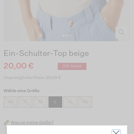
Ein-Schulter-Top beige
20,00 €
33% Rabatt
Ursprünglicher Preis: 29,99 €
Wähle eine Größe
XS
S
M
L
XL
XXL
Was ist meine Größe?