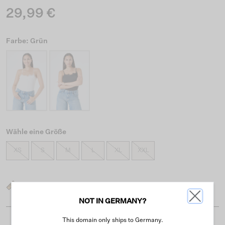
29,99 €
Farbe: Grün
Wähle eine Größe
XS
S
M
L
XL
XXL
Was ist meine Größe?
NOT IN GERMANY?
This domain only ships to Germany.