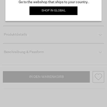
Kostenloser Versand ab 50 €
Go to the webshop that ships to your country.
Lieferzeit 3-4 Arbeitstagen
SHOP IN
GLOBAL
Einfache Rückgabe innerhalb von 30 Tagen
Produktdetails
Beschreibung & Passform
IN DEN WARENKORB