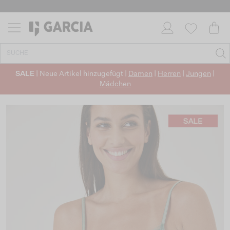
SALE
| Neue Artikel hinzugefügt |
Damen
|
Herren
|
Jungen
|
Mädchen