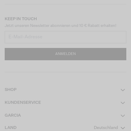
KEEP IN TOUCH
Jetzt unseren Newsletter abonnieren und 10 € Rabatt erhalten!
ANMELDEN
SHOP
Damen
KUNDENSERVICE
Herren
Kontakt
GARCIA
Mädchen Teens
FAQ
Über uns
LAND
Deutschland
Jungen Teens