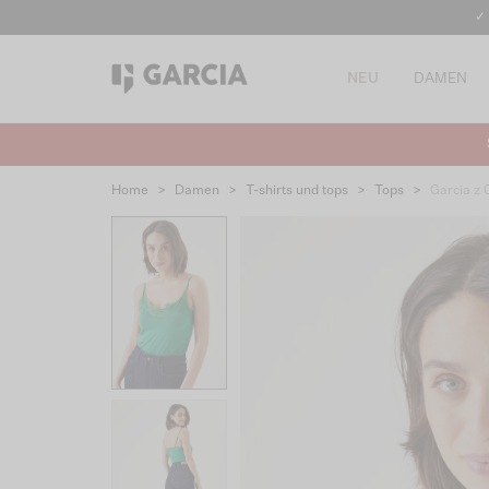
✓
NEU
DAMEN
Home
>
Damen
>
T-shirts und tops
>
Tops
>
Garcia z