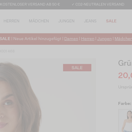
 KOSTENLOSER VERSAND AB 50 €
✓ CO2-NEUTRALEN VERSAND
HERREN
MÄDCHEN
JUNGEN
JEANS
SALE
SALE
| Neue Artikel hinzugefügt |
Damen
|
Herren
|
Jungen
|
Mädche
 0001 468
Grü
20,
Ursprün
Farbe: