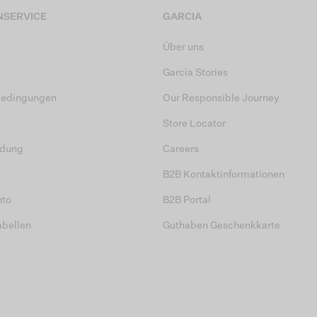
SERVICE
GARCIA
Über uns
Garcia Stories
bedingungen
Our Responsible Journey
Store Locator
dung
Careers
B2B Kontaktinformationen
nto
B2B Portal
abellen
Guthaben Geschenkkarte