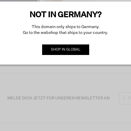
NOT IN GERMANY?
Produk
This domain only ships to Germany.
Go to the webshop that ships to your country.
Besch
SHOP IN
GLOBAL
MELDE DICH JETZT FÜR UNSEREN NEWSLETTER AN