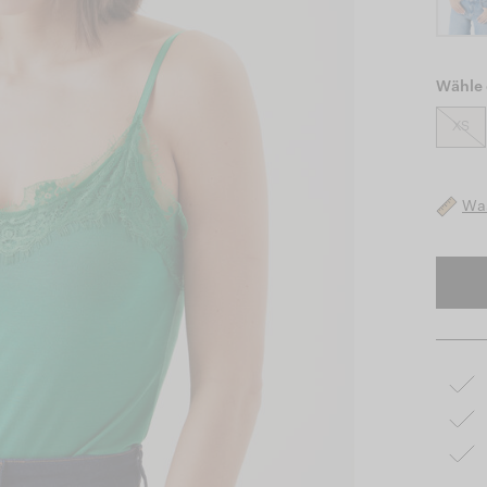
Wähle 
XS
Was