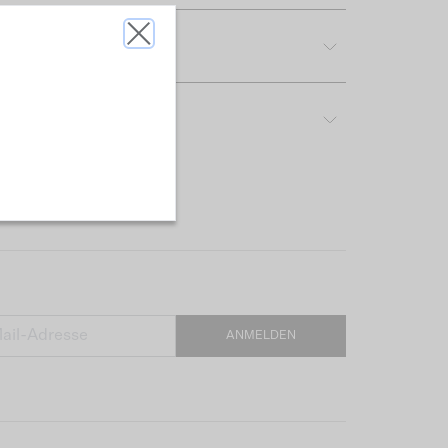
tdetails
reibung & Passform
ANMELDEN