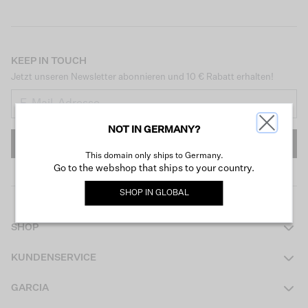
KEEP IN TOUCH
Jetzt unseren Newsletter abonnieren und 10 € Rabatt erhalten!
NOT IN GERMANY?
ANMELDEN
This domain only ships to Germany.
Go to the webshop that ships to your country.
SHOP IN
GLOBAL
SHOP
Damen
KUNDENSERVICE
Herren
Kontakt
GARCIA
Mädchen Teens
FAQ