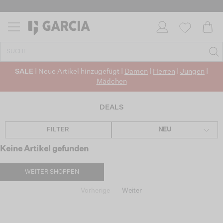
SALE
| Neue Artikel hinzugefügt |
Damen
|
Herren
|
Jungen
|
Mädchen
DEALS
FILTER
NEU
Keine Artikel gefunden
WEITER SHOPPEN
Vorherige
Weiter