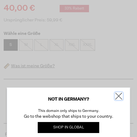
40,00 €
33% Rabatt
Ursprünglicher Preis: 59,99 €
Wähle eine Größe
S
M
L
XL
XXL
XXXL
Was ist meine Größe?
Kostenloser Versand ab 50 €
NOT IN GERMANY?
Lieferzeit 3-4 Arbeitstagen
Einfache Rückgabe innerhalb von 30 Tagen
This domain only ships to Germany.
Go to the webshop that ships to your country.
SHOP IN
GLOBAL
Produktdetails