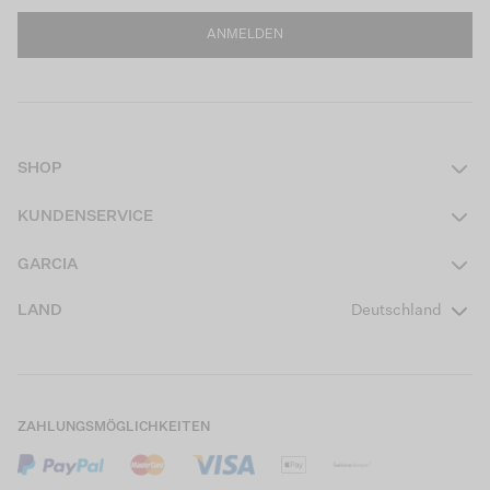
ANMELDEN
SHOP
Damen
KUNDENSERVICE
Herren
Kontakt
GARCIA
Mädchen Teens
FAQ
Über uns
LAND
Deutschland
Jungen Teens
Aktionsbedingungen
Garcia Stories
Mädchen Kids
Versand
Our Responsible Journey
Jungen Kids
Rücksendung
Store Locator
ZAHLUNGSMÖGLICHKEITEN
Sale
Cookies
Careers
Mein Konto