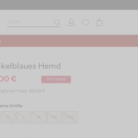
n
kelblaues Hemd
00 €
35% Rabatt
glicher Preis: 69,99 €
eine Größe
M
L
XL
XXL
XXXL