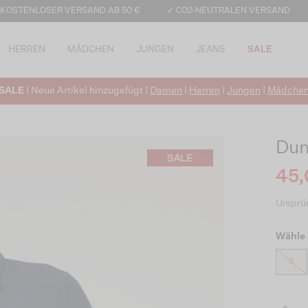
 KOSTENLOSER VERSAND AB 50 €
✓ CO2-NEUTRALEN VERSAND
HERREN
MÄDCHEN
JUNGEN
JEANS
SALE
SALE
| Neue Artikel hinzugefügt |
Damen
|
Herren
|
Jungen
|
Mädche
Dun
45,
Ursprün
Wähle 
S