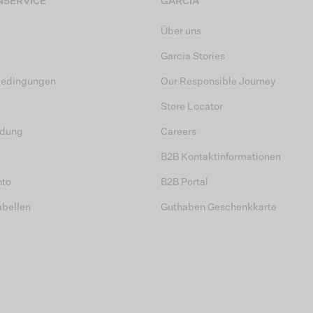
SERVICE
GARCIA
Über uns
Garcia Stories
bedingungen
Our Responsible Journey
Store Locator
dung
Careers
B2B Kontaktinformationen
nto
B2B Portal
abellen
Guthaben Geschenkkarte