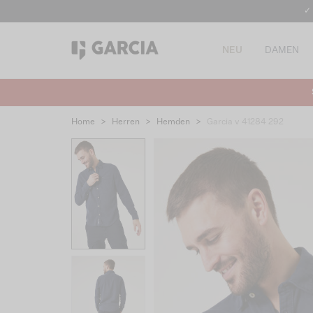
✓
NEU
DAMEN
Home
>
Herren
>
Hemden
>
Garcia v 41284 292