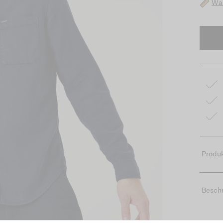
Was
Produk
Besch