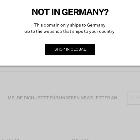
NOT IN GERMANY?
This domain only ships to Germany.
Go to the webshop that ships to your country.
SHOP IN
GLOBAL
MELDE DICH JETZT FÜR UNSEREN NEWSLETTER AN