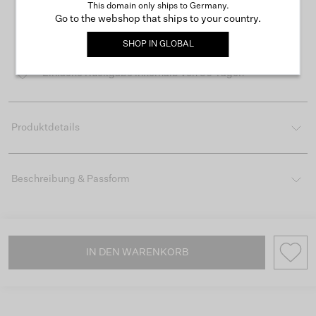
This domain only ships to Germany.
Go to the webshop that ships to your country.
Kostenloser Versand ab 50 €
SHOP IN
GLOBAL
Lieferzeit 3-4 Arbeitstagen
Einfache Rückgabe innerhalb von 30 Tagen
Produktdetails
Beschreibung & Passform
IN DEN WARENKORB