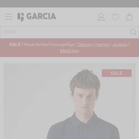
SALE
| Neue Artikel hinzugefügt |
Damen
|
Herren
|
Jungen
|
Mädchen