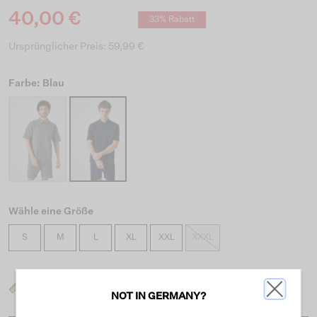
40,00 €
33% Rabatt
Ursprünglicher Preis: 59,99 €
Farbe: Blau
Wähle eine Größe
S
M
L
XL
XXL
XXXL
Was ist meine Größe?
NOT IN GERMANY?