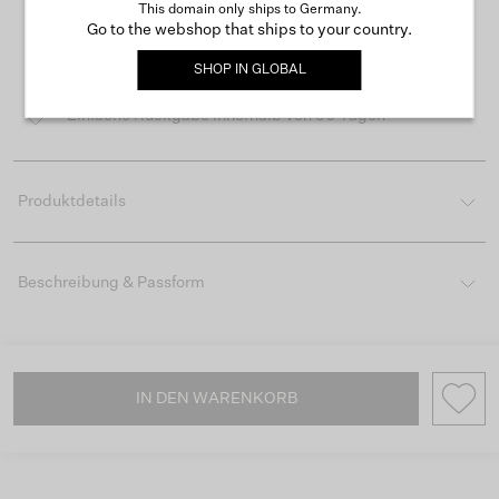
This domain only ships to Germany.
Go to the webshop that ships to your country.
Kostenloser Versand ab 50 €
SHOP IN
GLOBAL
Lieferzeit 3-4 Arbeitstagen
Einfache Rückgabe innerhalb von 30 Tagen
Produktdetails
Beschreibung & Passform
IN DEN WARENKORB