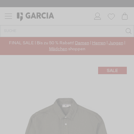
FINAL SALE | Bis zu 50 % Rabatt!
Damen
|
Herren
|
Jungen
|
Mädchen
shoppen