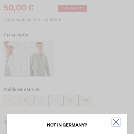
50,00 €
28% Rabatt
Ursprünglicher Preis: 69,99 €
Farbe: Grün
Wähle eine Größe
S
M
L
XL
XXL
XXXL
Was ist meine Größe?
NOT IN GERMANY?