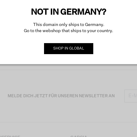
NOT IN GERMANY?
This domain only ships to Germany.
Go to the webshop that ships to your country.
SHOP IN
GLOBAL
MELDE DICH JETZT FÜR UNSEREN NEWSLETTER AN