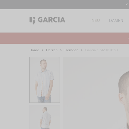
✓
NEU
DAMEN
Home
>
Herren
>
Hemden
>
Garcia e 51293 1863