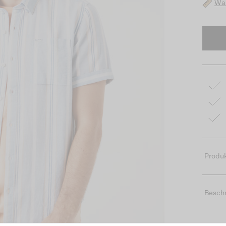
Was
Produk
Besch