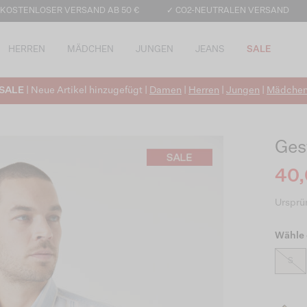
 KOSTENLOSER VERSAND AB 50 €
✓ CO2-NEUTRALEN VERSAND
HERREN
MÄDCHEN
JUNGEN
JEANS
SALE
SALE
| Neue Artikel hinzugefügt |
Damen
|
Herren
|
Jungen
|
Mädche
Ges
40,
Ursprün
Wähle 
S