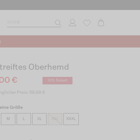
n
treiftes Oberhemd
00 €
33% Rabatt
glicher Preis: 59,99 €
eine Größe
M
L
XL
XXL
XXXL