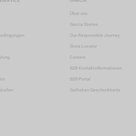
SERVICE
GARCIA
Über uns
Garcia Stories
bedingungen
Our Responsible Journey
Store Locator
dung
Careers
B2B Kontaktinformationen
nto
B2B Portal
abellen
Guthaben Geschenkkarte