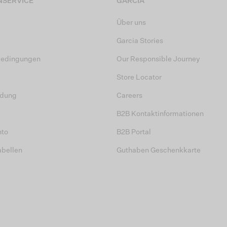
SERVICE
GARCIA
Über uns
Garcia Stories
bedingungen
Our Responsible Journey
Store Locator
dung
Careers
B2B Kontaktinformationen
nto
B2B Portal
abellen
Guthaben Geschenkkarte