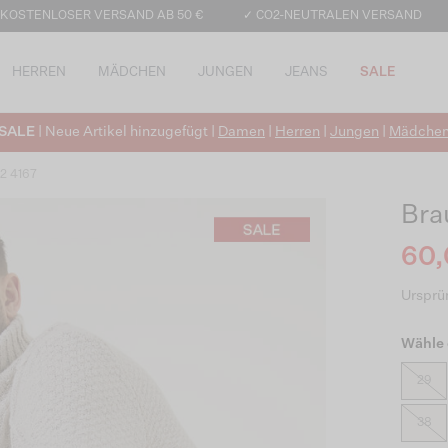
 KOSTENLOSER VERSAND AB 50 €
✓ CO2-NEUTRALEN VERSAND
HERREN
MÄDCHEN
JUNGEN
JEANS
SALE
SALE
| Neue Artikel hinzugefügt |
Damen
|
Herren
|
Jungen
|
Mädche
12 4167
Bra
60,
Ursprün
Wähle 
29
38