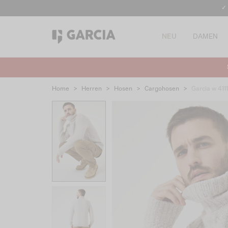
✓
NEU
DAMEN
Home
>
Herren
>
Hosen
>
Cargohosen
>
Garcia w 411