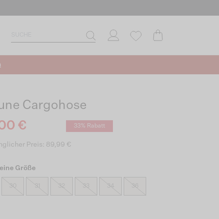
n
une Cargohose
00 €
33% Rabatt
glicher Preis: 89,99 €
eine Größe
30
31
32
33
34
36