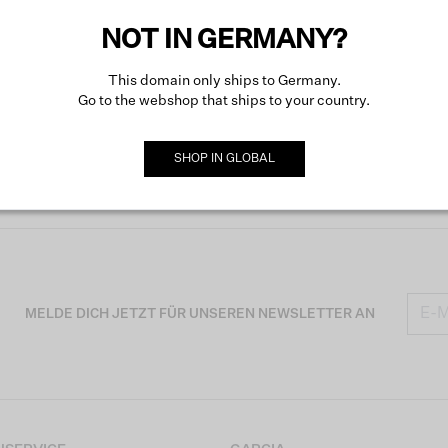
NOT IN GERMANY?
This domain only ships to Germany.
Go to the webshop that ships to your country.
SHOP IN
GLOBAL
MELDE DICH JETZT FÜR UNSEREN NEWSLETTER AN