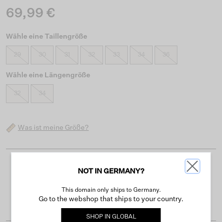
69,99 €
Wähle eine Taillengröße
29
30
31
32
33
34
36
Wähle eine Längengröße
32
34
Was ist meine Größe?
Kostenloser Versand ab 50 €
NOT IN GERMANY?
Lieferzeit 3-4 Arbeitstagen
This domain only ships to Germany.
Go to the webshop that ships to your country.
Einfache Rückgabe innerhalb von 30 Tagen
SHOP IN
GLOBAL