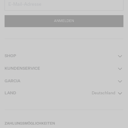
ANMELDEN
SHOP
Damen
KUNDENSERVICE
Herren
Kontakt
GARCIA
Mädchen Teens
FAQ
Über uns
LAND
Deutschland
Jungen Teens
Aktionsbedingungen
Garcia Stories
Mädchen Kids
Versand
Our Responsible Journey
Jungen Kids
Rücksendung
Store Locator
ZAHLUNGSMÖGLICHKEITEN
Sale