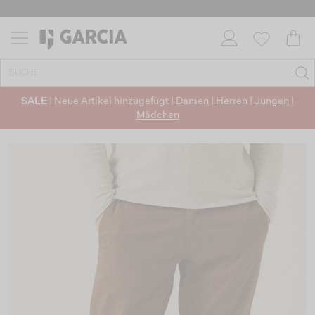
SALE
| Neue Artikel hinzugefügt |
Damen
|
Herren
|
Jungen
|
Mädchen