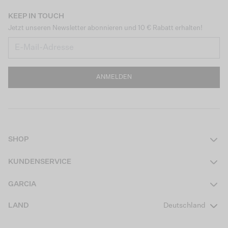
KEEP IN TOUCH
Jetzt unseren Newsletter abonnieren und 10 € Rabatt erhalten!
ANMELDEN
SHOP
Damen
KUNDENSERVICE
Herren
Kontakt
GARCIA
Mädchen Teens
FAQ
Über uns
LAND
Deutschland
Jungen Teens
Aktionsbedingungen
Garcia Stories
Mädchen Kids