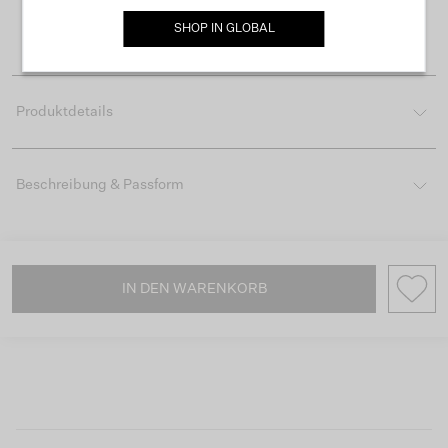
Lieferzeit 3-4 Arbeitstagen
SHOP IN
GLOBAL
Einfache Rückgabe innerhalb von 30 Tagen
Produktdetails
Beschreibung & Passform
IN DEN WARENKORB