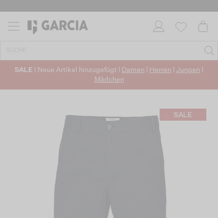
SALE
| Neue Artikel hinzugefügt |
Damen
|
Herren
|
Jungen
|
Mädchen