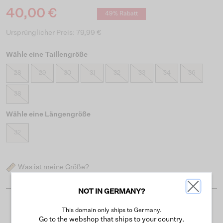
40,00 €
49% Rabatt
Ursprünglicher Preis: 79,99 €
Wähle eine Taillengröße
28
29
30
31
32
33
34
36
38
Wähle eine Längengröße
32
Was ist meine Größe?
NOT IN GERMANY?
Kostenloser Versand ab 50 €
This domain only ships to Germany.
Go to the webshop that ships to your country.