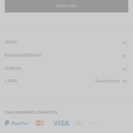
ANMELDEN
SHOP
Damen
KUNDENSERVICE
Herren
Kontakt
GARCIA
Mädchen Teens
FAQ
Über uns
LAND
Deutschland
Jungen Teens
Aktionsbedingungen
Garcia Stories
Mädchen Kids
Versand
Our Responsible Journey
Jungen Kids
Rücksendung
Store Locator
ZAHLUNGSMÖGLICHKEITEN
Sale
Cookies
Careers
Mein Konto
B2B Kontaktinformationen