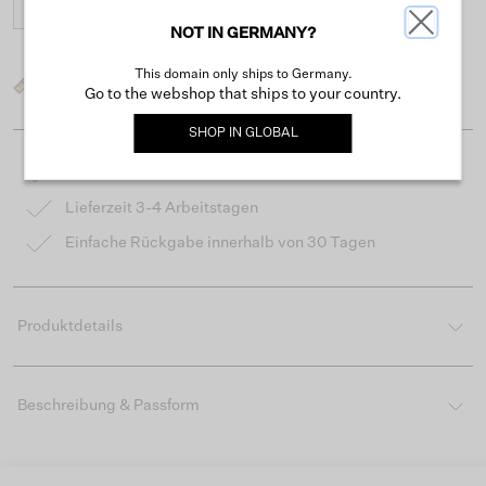
32
NOT IN GERMANY?
This domain only ships to Germany.
Was ist meine Größe?
Go to the webshop that ships to your country.
SHOP IN
GLOBAL
Kostenloser Versand ab 50 €
Lieferzeit 3-4 Arbeitstagen
Einfache Rückgabe innerhalb von 30 Tagen
Produktdetails
Beschreibung & Passform