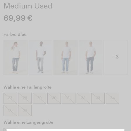
Medium Used
69,99 €
Farbe: Blau
+3
Wähle eine Taillengröße
27
28
29
30
31
32
33
34
36
38
Wähle eine Längengröße