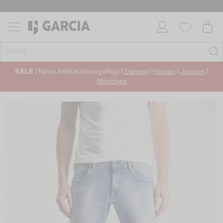
SALE
| Neue Artikel hinzugefügt |
Damen
|
Herren
|
Jungen
|
Mädchen