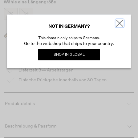
Wähle eine Längengröße
32
34
NOT IN GERMANY?
Was ist meine Größe?
This domain only ships to Germany.
Go to the webshop that ships to your country.
SHOP IN
GLOBAL
Kostenloser Versand ab 50 €
Lieferzeit 3-4 Arbeitstagen
Einfache Rückgabe innerhalb von 30 Tagen
Produktdetails
Beschreibung & Passform