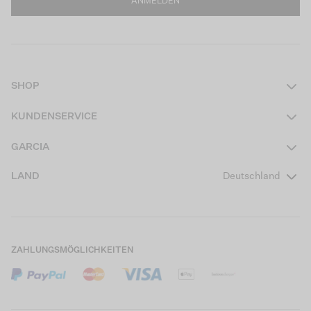
ANMELDEN
SHOP
Damen
KUNDENSERVICE
Herren
Kontakt
GARCIA
Mädchen Teens
FAQ
Über uns
LAND
Deutschland
Jungen Teens
Aktionsbedingungen
Garcia Stories
Mädchen Kids
Versand
Our Responsible Journey
Jungen Kids
Rücksendung
Store Locator
ZAHLUNGSMÖGLICHKEITEN
Sale
Cookies
Careers
Mein Konto
B2B Kontaktinformationen