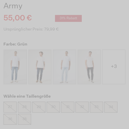
Army
55,00 €
31% Rabatt
Ursprünglicher Preis: 79,99 €
Farbe: Grün
+3
Wähle eine Taillengröße
27
28
29
30
31
32
33
34
36
38