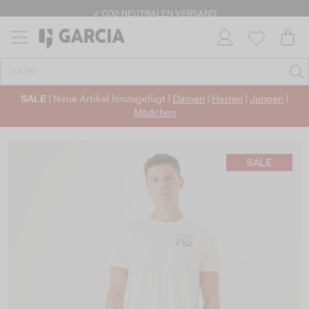
✓ KOSTENLOSER VERSAND AB 50 €
✓ CO2-NEUTRALEN VERSAND
SALE
| Neue Artikel hinzugefügt |
Damen
|
Herren
|
Jungen
|
Mädchen