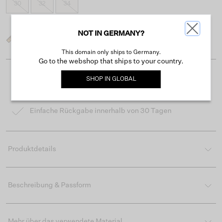
30
32
34
NOT IN GERMANY?
Was ist meine Größe?
This domain only ships to Germany.
Go to the webshop that ships to your country.
Kostenloser Versand ab 50 €
SHOP IN
GLOBAL
Lieferzeit 3-4 Arbeitstagen
Einfache Rückgabe innerhalb von 30 Tagen
Produktdetails
Beschreibung & Passform
Mehr über das verwendete Material