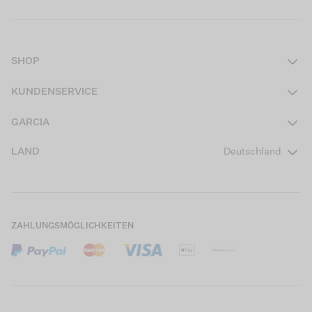
SHOP
Damen
KUNDENSERVICE
Herren
Kontakt
GARCIA
Mädchen Teens
FAQ
Über uns
LAND
Deutschland
Jungen Teens
Aktionsbedingungen
Garcia Stories
Mädchen Kids
Versand
Our Responsible Journey
Jungen Kids
Rücksendung
Store Locator
ZAHLUNGSMÖGLICHKEITEN
Sale
Cookies
Careers
Mein Konto
B2B Kontaktinformationen
Größentabellen
B2B Portal