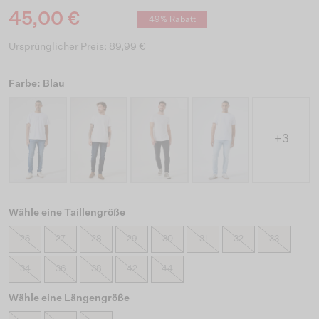
45,00 €
49% Rabatt
Ursprünglicher Preis: 89,99 €
Farbe: Blau
+3
Wähle eine Taillengröße
26
27
28
29
30
31
32
33
34
36
38
42
44
Wähle eine Längengröße