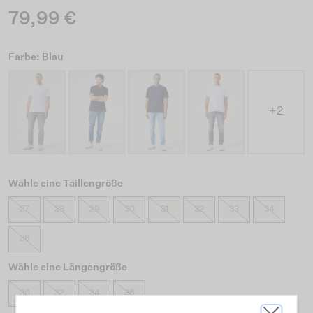
79,99 €
Farbe: Blau
+2
Wähle eine Taillengröße
27
28
29
30
31
32
33
34
36
Wähle eine Längengröße
30
32
34
36