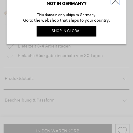
NOT IN GERMANY?
Was ist meine Größe?
This domain only ships to Germany.
Go to the webshop that ships to your country.
SHOP IN
GLOBAL
Kostenloser Versand ab 50 €
Lieferzeit 3-4 Arbeitstagen
Einfache Rückgabe innerhalb von 30 Tagen
Produktdetails
Beschreibung & Passform
IN DEN WARENKORB