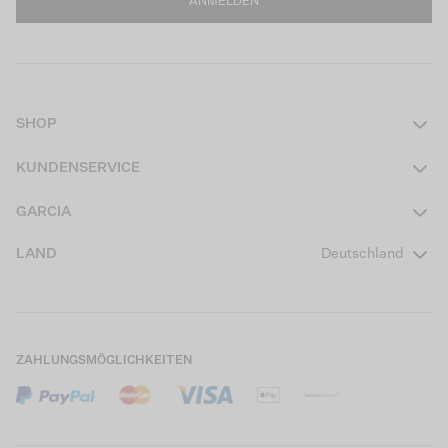
ANMELDEN
SHOP
Damen
KUNDENSERVICE
Herren
Kontakt
GARCIA
Mädchen Teens
FAQ
Über uns
LAND
Deutschland
Jungen Teens
Aktionsbedingungen
Garcia Stories
Mädchen Kids
Versand
Our Responsible Journey
Jungen Kids
Rücksendung
Store Locator
ZAHLUNGSMÖGLICHKEITEN
Sale
Cookies
Careers
Mein Konto
B2B Kontaktinformationen