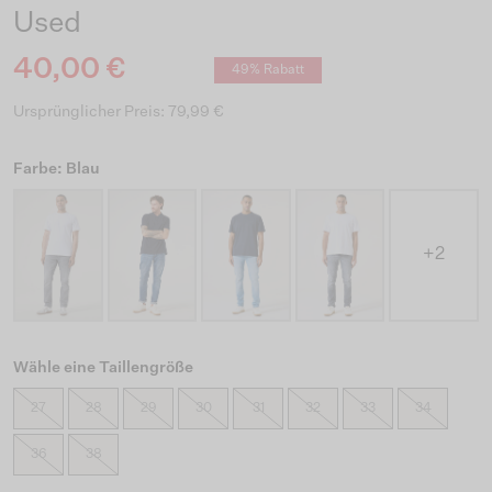
Used
40,00 €
49% Rabatt
Ursprünglicher Preis: 79,99 €
Farbe: Blau
+2
Wähle eine Taillengröße
27
28
29
30
31
32
33
34
36
38