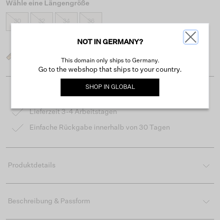
Wähle eine Längengröße
30
32
34
36
NOT IN GERMANY?
Was ist meine Größe?
This domain only ships to Germany.
Go to the webshop that ships to your country.
SHOP IN
GLOBAL
Kostenloser Versand ab 50 €
Lieferzeit 3-4 Arbeitstagen
Einfache Rückgabe innerhalb von 30 Tagen
Produktdetails
Beschreibung & Passform