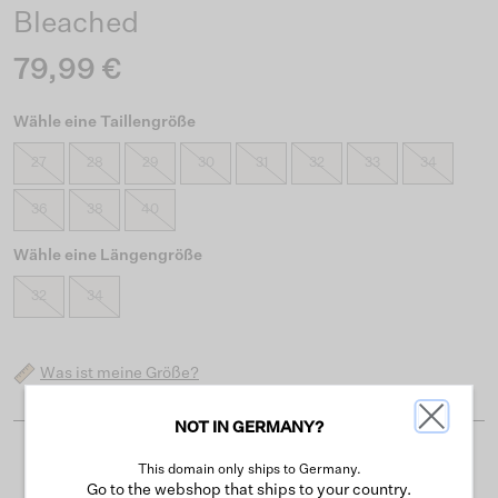
Bleached
79,99 €
Wähle eine Taillengröße
27
28
29
30
31
32
33
34
36
38
40
Wähle eine Längengröße
32
34
Was ist meine Größe?
NOT IN GERMANY?
Kostenloser Versand ab 50 €
This domain only ships to Germany.
Go to the webshop that ships to your country.