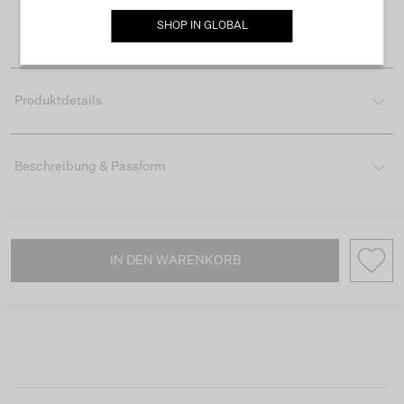
Lieferzeit 3-4 Arbeitstagen
SHOP IN
GLOBAL
Einfache Rückgabe innerhalb von 30 Tagen
Produktdetails
Beschreibung & Passform
IN DEN WARENKORB