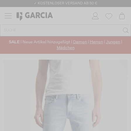
✓ KOSTENLOSER VERSAND AB 50 €
✓ CO2-NEUTRALEN VERSAND
SALE
| Neue Artikel hinzugefügt |
Damen
|
Herren
|
Jungen
|
Mädchen