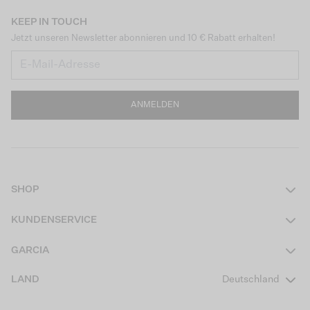
KEEP IN TOUCH
Jetzt unseren Newsletter abonnieren und 10 € Rabatt erhalten!
ANMELDEN
SHOP
Damen
KUNDENSERVICE
Herren
Kontakt
GARCIA
Mädchen Teens
FAQ
Über uns
LAND
Deutschland
Jungen Teens
Aktionsbedingungen
Garcia Stories
Mädchen Kids