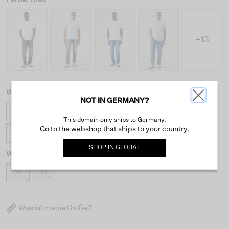
+13
Wähle eine Taillengröße
NOT IN GERMANY?
27
28
29
30
31
32
33
34
This domain only ships to Germany.
Go to the webshop that ships to your country.
36
38
40
SHOP IN
GLOBAL
Wähle eine Längengröße
32
34
Was ist meine Größe?