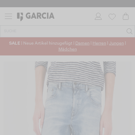
SALE
| Neue Artikel hinzugefügt |
Damen
|
Herren
|
Jungen
|
Mädchen