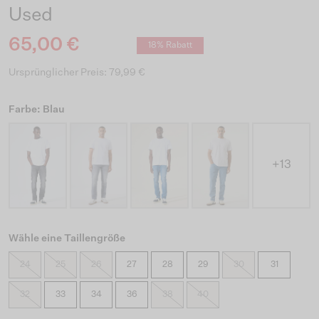
Used
65,00 €
18% Rabatt
Ursprünglicher Preis: 79,99 €
Farbe: Blau
+13
Wähle eine Taillengröße
24
25
26
27
28
29
30
31
32
33
34
36
38
40