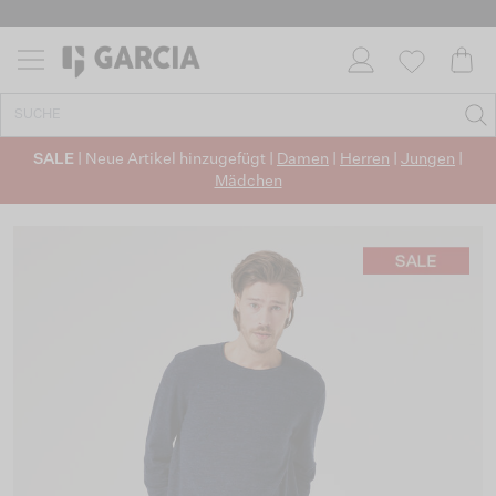
SALE
| Neue Artikel hinzugefügt |
Damen
|
Herren
|
Jungen
|
Mädchen