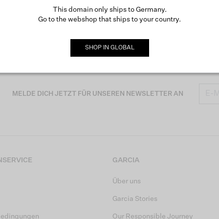
This domain only ships to Germany.
Go to the webshop that ships to your country.
SHOP IN
GLOBAL
MELDE DICH JETZT FÜR UNSEREN NEWSLETTER AN
SERVICE
GARCIA
Über uns
Garcia Stories
bedingungen
Our Responsible Journey