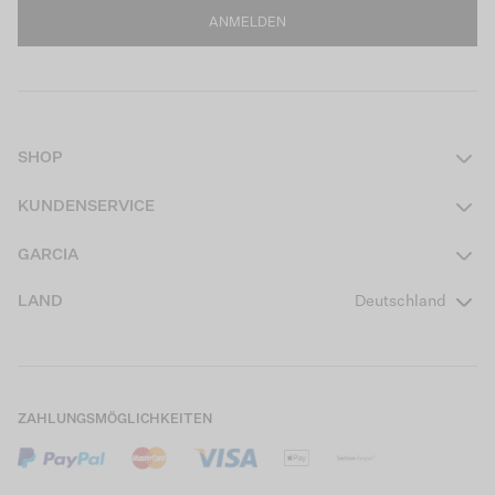
ANMELDEN
SHOP
Damen
KUNDENSERVICE
Herren
Kontakt
GARCIA
Mädchen Teens
FAQ
Über uns
LAND
Deutschland
Jungen Teens
Aktionsbedingungen
Garcia Stories
Mädchen Kids
Versand
Our Responsible Journey
Jungen Kids
Rücksendung
Store Locator
ZAHLUNGSMÖGLICHKEITEN
Sale
Cookies
Careers
Mein Konto
B2B Kontaktinformationen