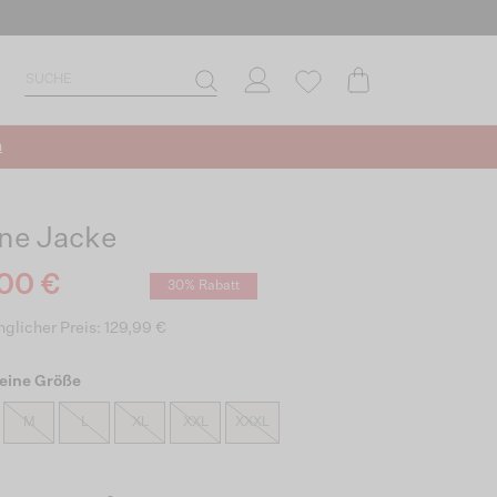
n
ne Jacke
00 €
30% Rabatt
glicher Preis: 129,99 €
eine Größe
M
L
XL
XXL
XXXL