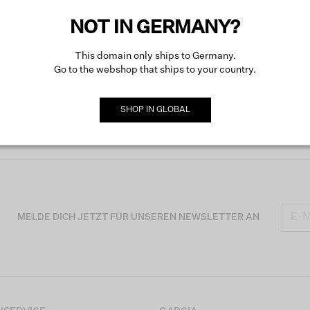
NOT IN GERMANY?
This domain only ships to Germany.
Go to the webshop that ships to your country.
SHOP IN
GLOBAL
MELDE DICH JETZT FÜR UNSEREN NEWSLETTER AN