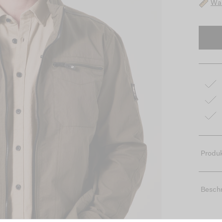
Was
Produk
Besch