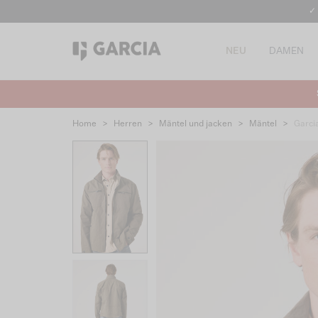
✓
NEU
DAMEN
Home
>
Herren
>
Mäntel und jacken
>
Mäntel
>
Garci