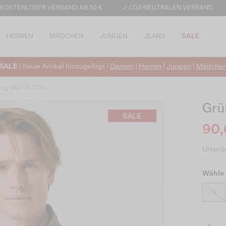
 KOSTENLOSER VERSAND AB 50 €
✓ CO2-NEUTRALEN VERSAND
HERREN
MÄDCHEN
JUNGEN
JEANS
SALE
SALE
| Neue Artikel hinzugefügt |
Damen
|
Herren
|
Jungen
|
Mädche
a gj 510206 3734
Grü
90,
Ursprün
Wähle 
S