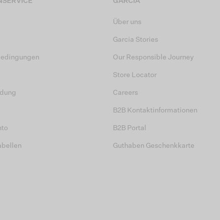
SERVICE
GARCIA
Über uns
Garcia Stories
bedingungen
Our Responsible Journey
Store Locator
dung
Careers
B2B Kontaktinformationen
nto
B2B Portal
abellen
Guthaben Geschenkkarte