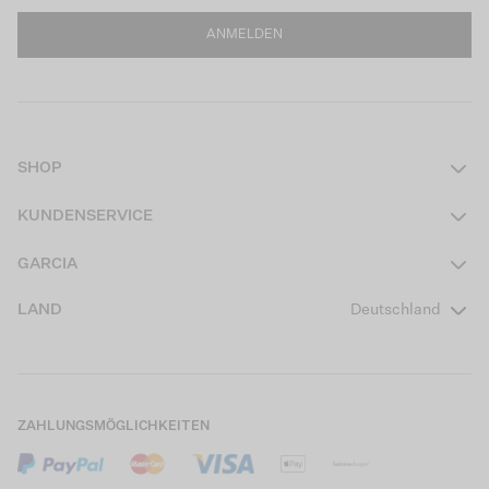
ANMELDEN
SHOP
Damen
KUNDENSERVICE
Herren
Kontakt
GARCIA
Mädchen Teens
FAQ
Über uns
LAND
Deutschland
Jungen Teens
Aktionsbedingungen
Garcia Stories
Mädchen Kids
Versand
Our Responsible Journey
Jungen Kids
Rücksendung
Store Locator
ZAHLUNGSMÖGLICHKEITEN
Sale
Cookies
Careers
Mein Konto