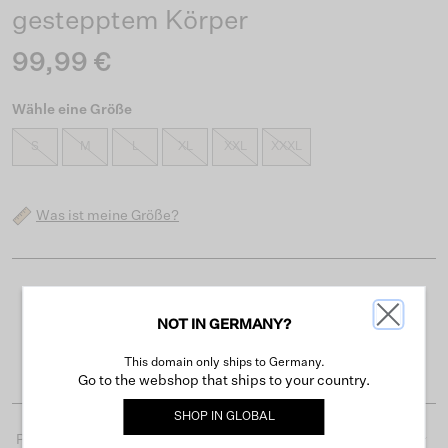
gestepptem Körper
99,99 €
Wähle eine Größe
S
M
L
XL
XXL
XXXL
Was ist meine Größe?
Kostenloser Versand ab 50 €
NOT IN GERMANY?
Lieferzeit 3-4 Arbeitstagen
Einfache Rückgabe innerhalb von 30 Tagen
This domain only ships to Germany.
Go to the webshop that ships to your country.
SHOP IN
GLOBAL
Produktdetails