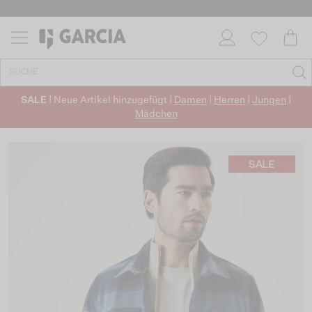
SALE
| Neue Artikel hinzugefügt |
Damen
|
Herren
|
Jungen
|
Mädchen