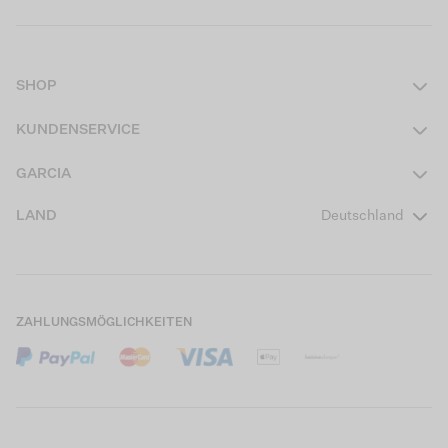
SHOP
Damen
KUNDENSERVICE
Herren
Kontakt
GARCIA
Mädchen Teens
FAQ
Über uns
LAND
Deutschland
Jungen Teens
Aktionsbedingungen
Garcia Stories
Mädchen Kids
Versand
Our Responsible Journey
Jungen Kids
Rücksendung
Store Locator
ZAHLUNGSMÖGLICHKEITEN
Sale
Cookies
Careers
Mein Konto
B2B Kontaktinformationen
Größentabellen
B2B Portal