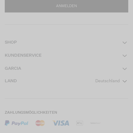
ANMELDEN
SHOP
Damen
KUNDENSERVICE
Herren
Kontakt
GARCIA
Mädchen Teens
FAQ
Über uns
LAND
Deutschland
Jungen Teens
Aktionsbedingungen
Garcia Stories
Mädchen Kids
Versand
Our Responsible Journey
Jungen Kids
Rücksendung
Store Locator
ZAHLUNGSMÖGLICHKEITEN
Sale
Cookies
Careers
Mein Konto
B2B Kontaktinformationen