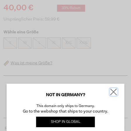
40,00 €
33% Rabatt
Ursprünglicher Preis: 59,99 €
Wähle eine Größe
S
M
L
XL
XXL
XXXL
Was ist meine Größe?
Kostenloser Versand ab 50 €
NOT IN GERMANY?
Lieferzeit 3-4 Arbeitstagen
Einfache Rückgabe innerhalb von 30 Tagen
This domain only ships to Germany.
Go to the webshop that ships to your country.
SHOP IN
GLOBAL
Produktdetails