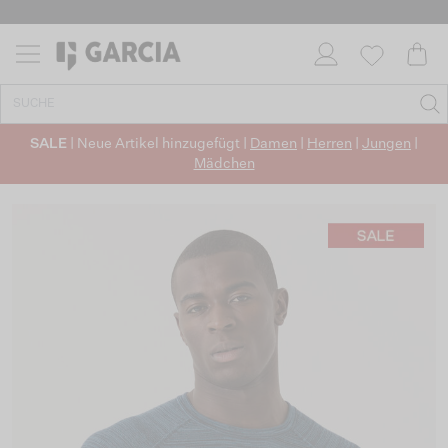
SALE
| Neue Artikel hinzugefügt |
Damen
|
Herren
|
Jungen
|
Mädchen