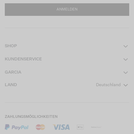
ANMELDEN
SHOP
Damen
KUNDENSERVICE
Herren
Kontakt
GARCIA
Mädchen Teens
FAQ
Über uns
LAND
Deutschland
Jungen Teens
Aktionsbedingungen
Garcia Stories
Mädchen Kids
Versand
Our Responsible Journey
Jungen Kids
Rücksendung
Store Locator
ZAHLUNGSMÖGLICHKEITEN
Sale
Cookies
Careers
Mein Konto