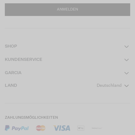
ANMELDEN
SHOP
Damen
KUNDENSERVICE
Herren
Kontakt
GARCIA
Mädchen Teens
FAQ
Über uns
LAND
Deutschland
Jungen Teens
Aktionsbedingungen
Garcia Stories
Mädchen Kids
Versand
Our Responsible Journey
Jungen Kids
Rücksendung
Store Locator
ZAHLUNGSMÖGLICHKEITEN
Sale
Cookies
Careers
Mein Konto