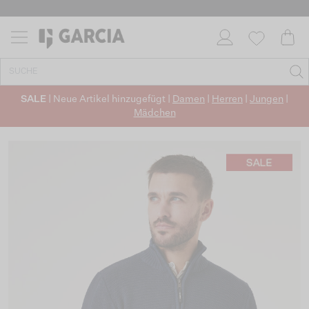
SALE
| Neue Artikel hinzugefügt |
Damen
|
Herren
|
Jungen
|
Mädchen