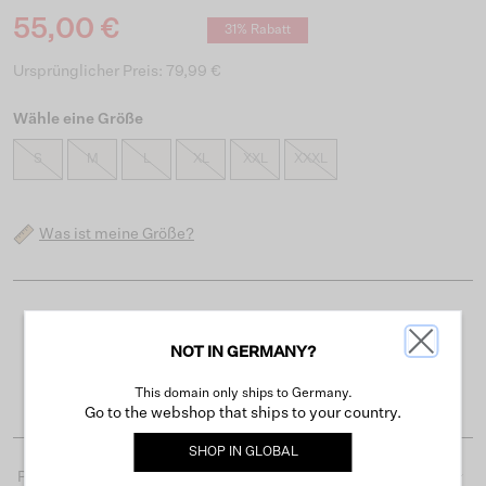
55,00 €
31% Rabatt
Ursprünglicher Preis: 79,99 €
Wähle eine Größe
S
M
L
XL
XXL
XXXL
Was ist meine Größe?
Kostenloser Versand ab 50 €
NOT IN GERMANY?
Lieferzeit 3-4 Arbeitstagen
Einfache Rückgabe innerhalb von 30 Tagen
This domain only ships to Germany.
Go to the webshop that ships to your country.
SHOP IN
GLOBAL
Produktdetails