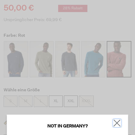
50,00 €
28% Rabatt
Ursprünglicher Preis: 69,99 €
Farbe: Rot
Wähle eine Größe
S
M
L
XL
XXL
XXXL
Was ist meine Größe?
NOT IN GERMANY?