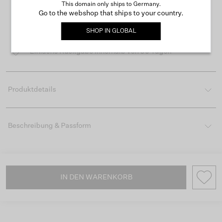
This domain only ships to Germany.
Go to the webshop that ships to your country.
Kostenloser Versand ab 50 €
SHOP IN
GLOBAL
Lieferzeit 3-4 Arbeitstagen
Einfache Rückgabe innerhalb von 30 Tagen
Produktdetails
Beschreibung & Passform
IN DEN WARENKORB