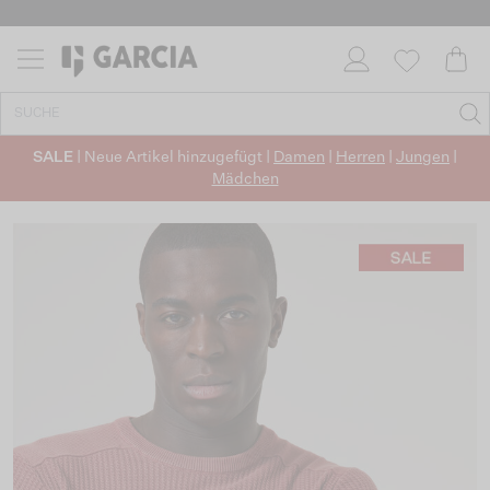
SALE
| Neue Artikel hinzugefügt |
Damen
|
Herren
|
Jungen
|
Mädchen