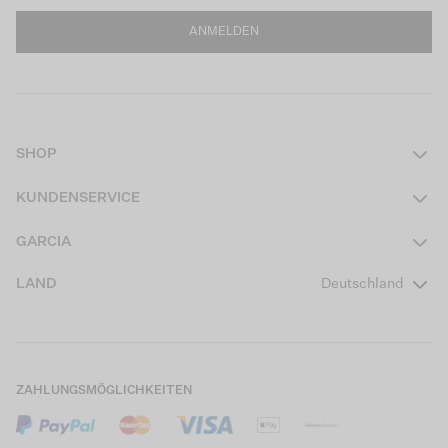
ANMELDEN
SHOP
Damen
KUNDENSERVICE
Herren
Kontakt
GARCIA
Mädchen Teens
FAQ
Über uns
LAND
Deutschland
Jungen Teens
Aktionsbedingungen
Garcia Stories
Mädchen Kids
Versand
Our Responsible Journey
Jungen Kids
Rücksendung
Store Locator
ZAHLUNGSMÖGLICHKEITEN
Sale
Cookies
Careers
Mein Konto