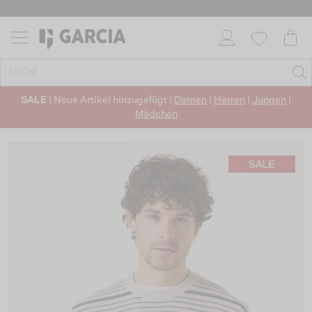
SALE
| Neue Artikel hinzugefügt |
Damen
|
Herren
|
Jungen
|
Mädchen