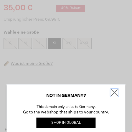
35,00 €
49% Rabatt
Ursprünglicher Preis: 69,99 €
Wähle eine Größe
S
M
L
XL
XXL
XXXL
Was ist meine Größe?
Kostenloser Versand ab 50 €
NOT IN GERMANY?
Lieferzeit 3-4 Arbeitstagen
Einfache Rückgabe innerhalb von 30 Tagen
This domain only ships to Germany.
Go to the webshop that ships to your country.
SHOP IN
GLOBAL
Produktdetails