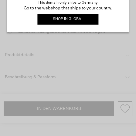
This domain only ships to Germany.
Go to the webshop that ships to your country.
Kostenloser Versand ab 50 €
SHOP IN
GLOBAL
Lieferzeit 3-4 Arbeitstagen
Einfache Rückgabe innerhalb von 30 Tagen
Produktdetails
Beschreibung & Passform
IN DEN WARENKORB