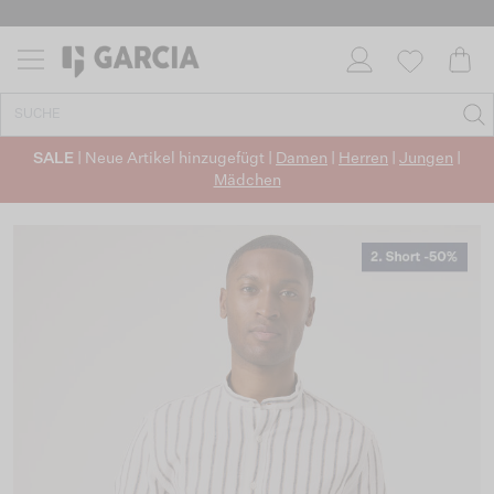
SALE
| Neue Artikel hinzugefügt |
Damen
|
Herren
|
Jungen
|
Mädchen