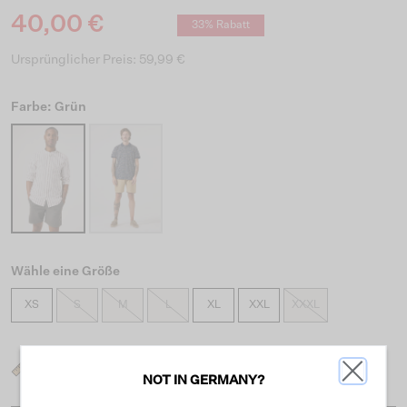
40,00 €
33% Rabatt
Ursprünglicher Preis: 59,99 €
Farbe: Grün
Wähle eine Größe
XS
S
M
L
XL
XXL
XXXL
Was ist meine Größe?
NOT IN GERMANY?