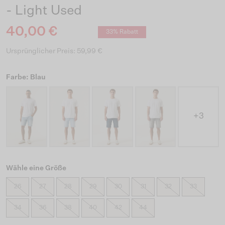
- Light Used
40,00 €
33% Rabatt
Ursprünglicher Preis: 59,99 €
Farbe: Blau
+3
Wähle eine Größe
26
27
28
29
30
31
32
33
34
36
38
40
42
44