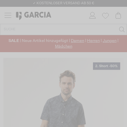
✓ KOSTENLOSER VERSAND AB 50 €
✓ CO2-NEUTRALEN VERSAND
SALE
| Neue Artikel hinzugefügt |
Damen
|
Herren
|
Jungen
|
Mädchen