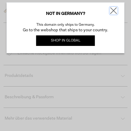
Was ist meine Größe?
NOT IN GERMANY?
This domain only ships to Germany.
Go to the webshop that ships to your country.
Kostenloser Versand ab 50 €
SHOP IN
GLOBAL
Lieferzeit 3-4 Arbeitstagen
Einfache Rückgabe innerhalb von 30 Tagen
Produktdetails
Beschreibung & Passform
Mehr über das verwendete Material