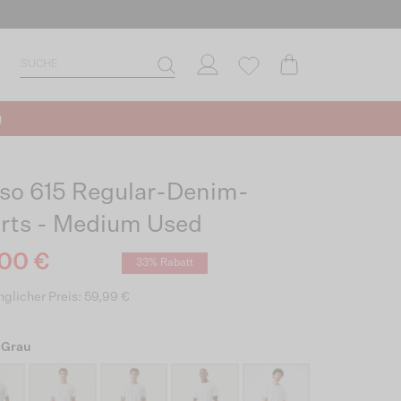
n
so 615 Regular-Denim-
rts - Medium Used
00 €
33% Rabatt
glicher Preis: 59,99 €
 Grau