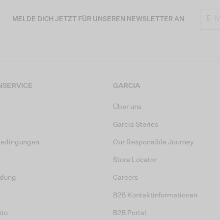
MELDE DICH JETZT FÜR UNSEREN NEWSLETTER AN
SERVICE
GARCIA
Über uns
Garcia Stories
bedingungen
Our Responsible Journey
Store Locator
dung
Careers
B2B Kontaktinformationen
nto
B2B Portal