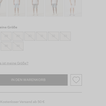
eine Größe
28
29
30
31
32
33
36
38
 ist meine Größe?
IN DEN WARENKORB
Kostenloser Versand ab 50 €