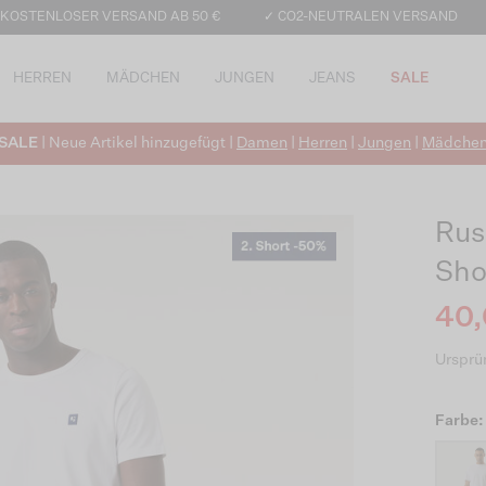
 KOSTENLOSER VERSAND AB 50 €
✓ CO2-NEUTRALEN VERSAND
HERREN
MÄDCHEN
JUNGEN
JEANS
SALE
SALE
| Neue Artikel hinzugefügt |
Damen
|
Herren
|
Jungen
|
Mädche
Rus
Sho
40,
Ursprün
Farbe: