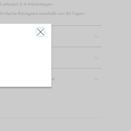
Lieferzeit 3-4 Arbeitstagen
Einfache Rückgabe innerhalb von 30 Tagen
tdetails
reibung & Passform
ber das verwendete Material