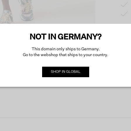
NOT IN GERMANY?
Produk
This domain only ships to Germany.
Go to the webshop that ships to your country.
Besch
SHOP IN
GLOBAL
Mehr ü