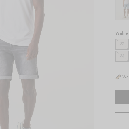
Wähle 
27
34
Was