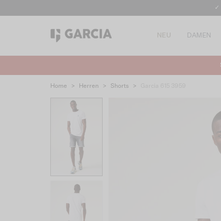
✓
NEU
DAMEN
Home
>
Herren
>
Shorts
>
Garcia 615 3959