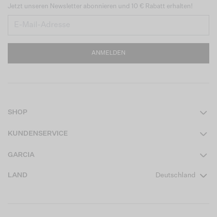
Jetzt unseren Newsletter abonnieren und 10 € Rabatt erhalten!
ANMELDEN
SHOP
Damen
KUNDENSERVICE
Herren
Kontakt
GARCIA
Mädchen Teens
FAQ
Über uns
LAND
Deutschland
Jungen Teens
Aktionsbedingungen
Garcia Stories
Mädchen Kids
Versand
Our Responsible Journey
Jungen Kids