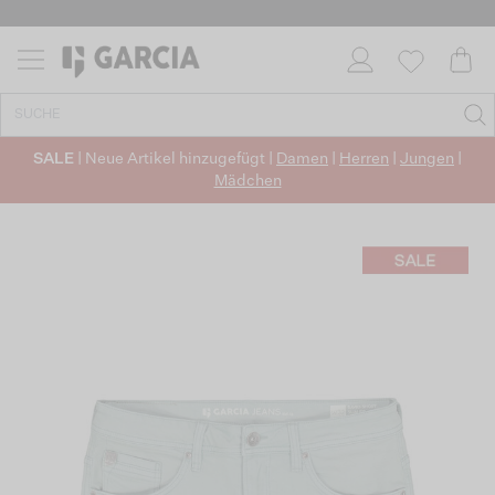
SALE
| Neue Artikel hinzugefügt |
Damen
|
Herren
|
Jungen
|
Mädchen