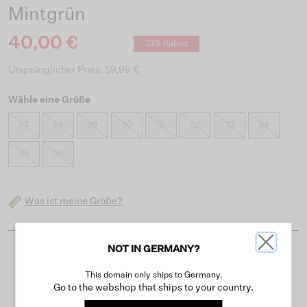
Mintgrün
40,00 €
33% Rabatt
Ursprünglicher Preis: 59,99 €
Wähle eine Größe
27
28
29
30
31
32
33
34
36
38
Was ist meine Größe?
NOT IN GERMANY?
Kostenloser Versand ab 50 €
This domain only ships to Germany.
Lieferzeit 3-4 Arbeitstagen
Go to the webshop that ships to your country.
Einfache Rückgabe innerhalb von 30 Tagen