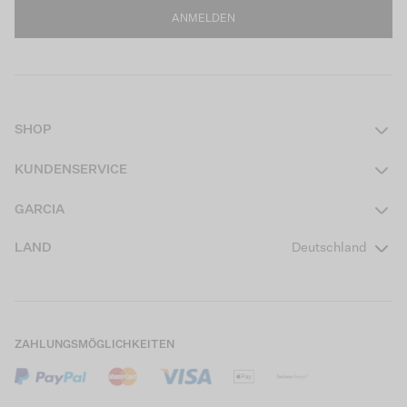
ANMELDEN
SHOP
Damen
KUNDENSERVICE
Herren
Kontakt
GARCIA
Mädchen Teens
FAQ
Über uns
LAND
Deutschland
Jungen Teens
Aktionsbedingungen
Garcia Stories
Mädchen Kids
Versand
Our Responsible Journey
Jungen Kids
Rücksendung
Store Locator
ZAHLUNGSMÖGLICHKEITEN
Sale
Cookies
Careers
Mein Konto
B2B Kontaktinformationen