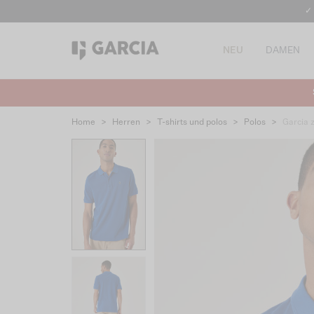
✓
NEU
DAMEN
Home
>
Herren
>
T-shirts und polos
>
Polos
>
Garcia 