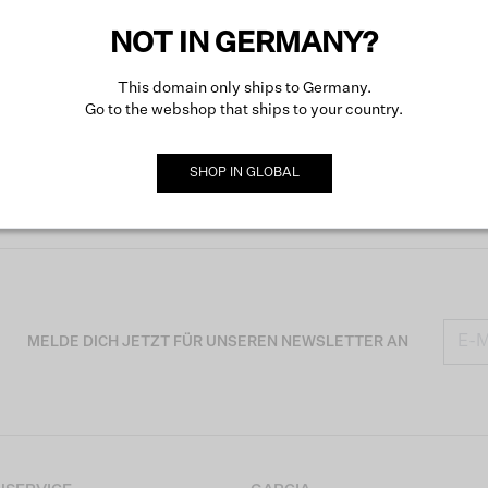
NOT IN GERMANY?
This domain only ships to Germany.
Go to the webshop that ships to your country.
SHOP IN
GLOBAL
MELDE DICH JETZT FÜR UNSEREN NEWSLETTER AN