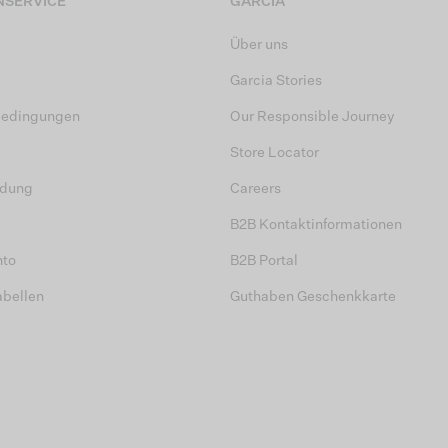
SERVICE
GARCIA
Über uns
Garcia Stories
bedingungen
Our Responsible Journey
Store Locator
dung
Careers
B2B Kontaktinformationen
nto
B2B Portal
abellen
Guthaben Geschenkkarte