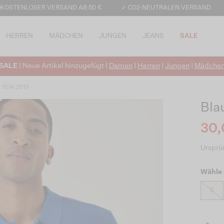
 KOSTENLOSER VERSAND AB 50 €
✓ CO2-NEUTRALEN VERSAND
HERREN
MÄDCHEN
JUNGEN
JEANS
SALE
SALE
| Neue Artikel hinzugefügt |
Damen
|
Herren
|
Jungen
|
Mädche
z 1104 2619
Bla
30,
Ursprün
Wähle 
S