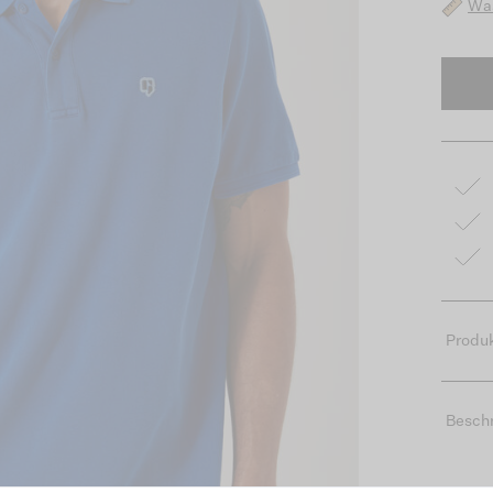
Was
Produk
Besch