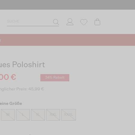
n
ues Poloshirt
00 €
34% Rabatt
glicher Preis: 45,99 €
eine Größe
M
L
XL
XXL
XXXL