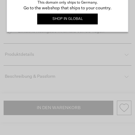
This domain only ships to Germany.
Go to the webshop that ships to your country.
Kostenloser Versand ab 50 €
SHOP IN
GLOBAL
Lieferzeit 3-4 Arbeitstagen
Einfache Rückgabe innerhalb von 30 Tagen
Produktdetails
Beschreibung & Passform
IN DEN WARENKORB