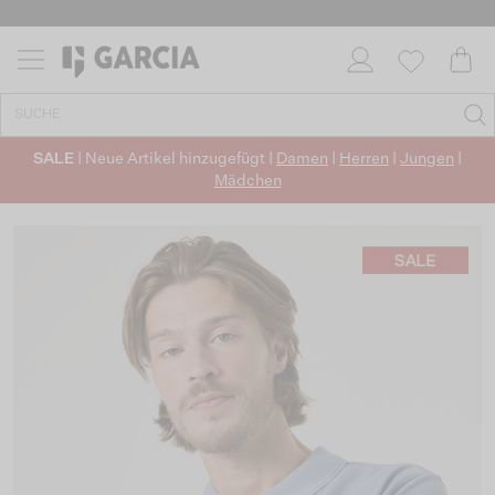
SALE
| Neue Artikel hinzugefügt |
Damen
|
Herren
|
Jungen
|
Mädchen