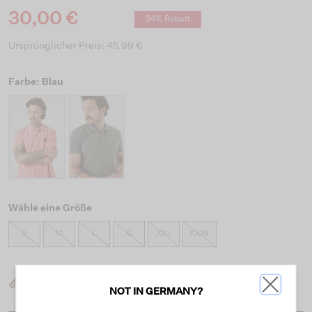
30,00 €
34% Rabatt
Ursprünglicher Preis: 45,99 €
Farbe: Blau
Wähle eine Größe
S
M
L
XL
XXL
XXXL
Was ist meine Größe?
NOT IN GERMANY?